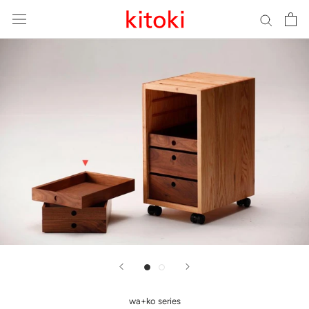
ス
キ
ッ
プ
し
て
コ
ン
テ
ン
ツ
に
移
動
す
る
wa+ko series